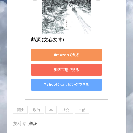
熱源 (文春文庫)
Amazonで見る
楽天市場で見る
Yahoo!ショッピングで見る
冒険
政治
本
社会
自然
投稿者:
無坂