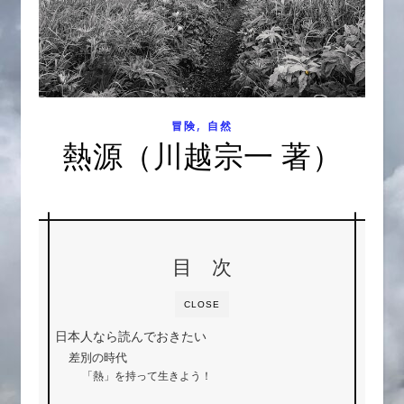
,
冒険
自然
熱源（川越宗一 著）
目 次
CLOSE
日本人なら読んでおきたい
差別の時代
「熱」を持って生きよう！