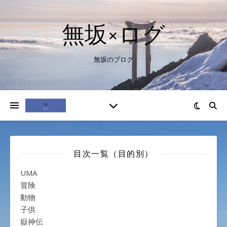
無坂×ログ
無坂のブログ
目次一覧（目的別）
UMA
冒険
動物
子供
嶽神伝