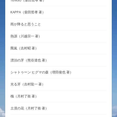
TENGU（柴田哲孝 著）
KAPPA（柴田哲孝 著）
雨が降ると思うこと
熱源（川越宗一 著）
羆嵐（吉村昭 著）
漂泊の牙（熊谷達也 著）
シャトゥーン ヒグマの森（増田俊也 著）
光る牙（吉村龍一 著）
槐（月村了衛 著）
土漠の花（月村了衛 著）