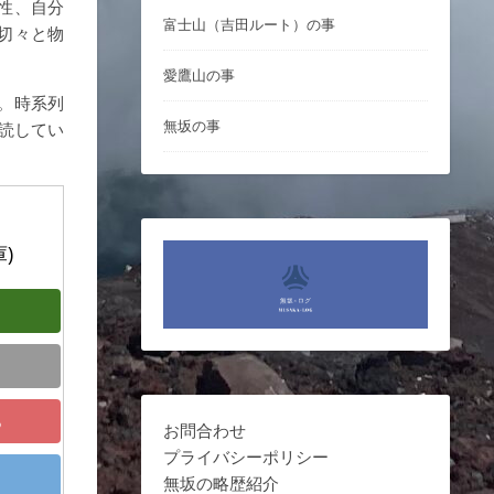
性、自分
富士山（吉田ルート）の事
切々と物
愛鷹山の事
。時系列
無坂の事
読してい
)
る
お問合わせ
プライバシーポリシー
無坂の略歴紹介