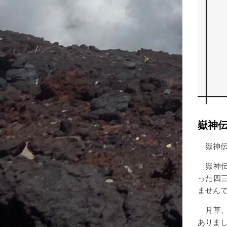
嶽神
嶽神伝
嶽神伝
った四
ません
月草、
ありま