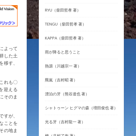
RYU（柴田哲孝 著）
TENGU（柴田哲孝 著）
KAPPA（柴田哲孝 著）
によって
雨が降ると思うこと
耕した土
を移す、
熱源（川越宗一 著）
羆嵐（吉村昭 著）
これも〇
を迎える
漂泊の牙（熊谷達也 著）
にそのま
シャトゥーン ヒグマの森（増田俊也 著）
ですが、
光る牙（吉村龍一 著）
なことを
その地ま
槐（月村了衛 著）