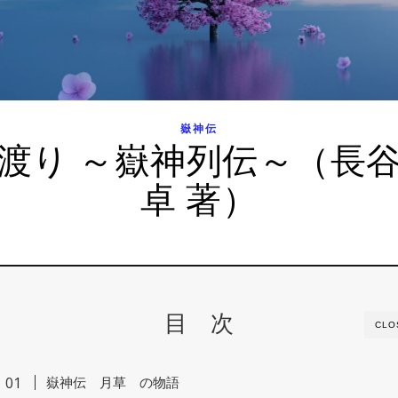
嶽神伝
渡り ～嶽神列伝～（長
卓 著）
目 次
CLO
嶽神伝 月草 の物語