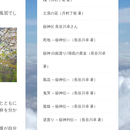
風習でし
土漠の花（月村了衛 著）
嶽神伝 長谷川卓さん
死地 ～嶽神伝～（長谷川卓 著）
嶽神 白銀渡り/湖底の黄金（長谷川卓
著）
風花 ～嶽神伝～（長谷川卓 著）
鬼哭 ～嶽神伝～（長谷川卓 著）
とともに
孤猿 ～嶽神伝～（長谷川卓 著）
袂を分か
逆渡り ～嶽神列伝～（長谷川卓 著）
榧が自分