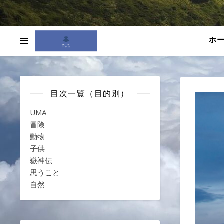
ホ
目次一覧（目的別）
UMA
冒険
動物
子供
嶽神伝
思うこと
自然