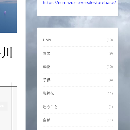
https://numazu.site/realestatebase/
UMA
(10)
谷川
冒険
(9)
動物
(10)
子供
(4)
嶽神伝
(11)
思うこと
(1)
SE
自然
(11)