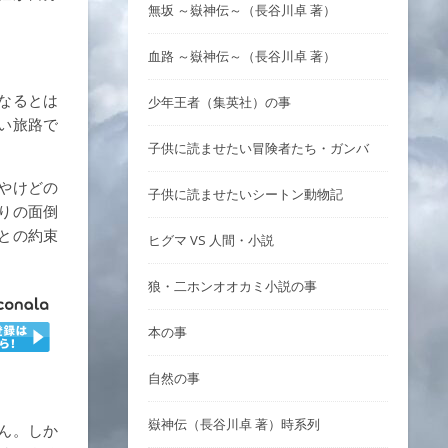
無坂 ～嶽神伝～（長谷川卓 著）
。
血路 ～嶽神伝～（長谷川卓 著）
なるとは
少年王者（集英社）の事
い旅路で
子供に読ませたい冒険者たち・ガンバ
やけどの
子供に読ませたいシートン動物記
りの面倒
との約束
ヒグマ VS 人間・小説
狼・二ホンオオカミ小説の事
本の事
自然の事
嶽神伝（長谷川卓 著）時系列
ん。しか