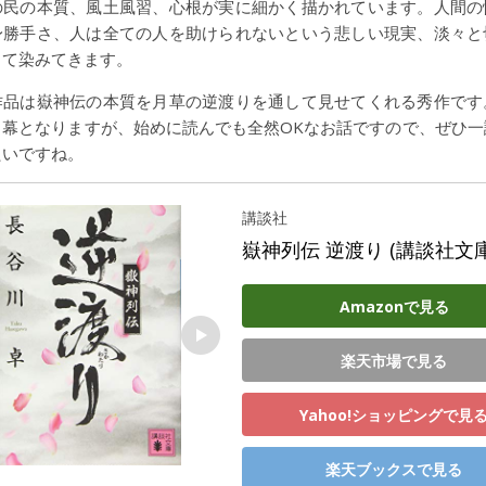
の民の本質、風土風習、心根が実に細かく描かれています。人間の
身勝手さ、人は全ての人を助けられないという悲しい現実、淡々と
して染みてきます。
品は嶽神伝の本質を月草の逆渡りを通して見せてくれる秀作です
３幕となりますが、始めに読んでも全然OKなお話ですので、ぜひ一
たいですね。
講談社
嶽神列伝 逆渡り (講談社文庫
Amazonで見る
楽天市場で見る
Yahoo!ショッピングで見
楽天ブックスで見る