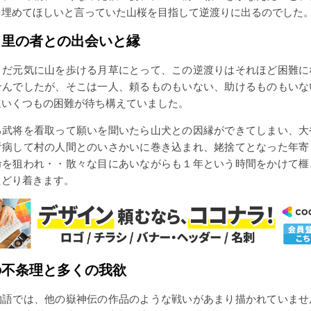
を埋めてほしいと言っていた山桜を目指して逆渡りに出るのでした
・里の者との出会いと縁
だ元気に山を歩ける月草にとって、この逆渡りはそれほど困難に
せんでしたが、そこは一人、頼るものもいない、助けるものもいな
速いくつもの困難が待ち構えていました。
武将を看取って願いを聞いたら山犬との因縁ができてしまい、大
看病して村の人間とのいさかいに巻き込まれ、姥捨てとなった年寄
命を狙われ・・散々な目にあいながらも１年という時間をかけて榧
たどり着きます。
の不条理と多くの我欲
語では、他の嶽神伝の作品のような戦いがあまり描かれていませ