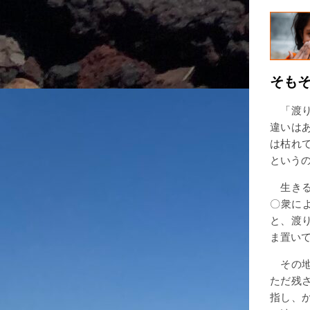
そも
「渡り
違いは
は枯れ
という
生きる
〇衆に
と、渡
ま置い
その地
ただ残
指し、