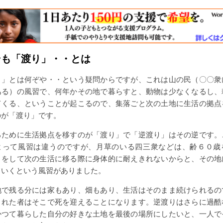
そも「渡り」・・とは
」とは何ぞや・・という疑問からですが、これは山の民（〇〇衆
ある）の風習で、何年かその地で暮らすと、動物は少なくなるし、
てくる、ということが起こるので、集落ごと次の土地に生活の拠点
のが「渡り」です。
ために生活拠点を移すのが「渡り」で「逆渡り」はその逆です。
よって風習は違うのですが、月草のいる四三衆などは、齢６０歳
りをして次の生活に移る際に身体的に耐えきれないからと、その地
ていくという風習がありました。
で残る分には家もあり、畑もあり、生活はそのまま続けられるの
された者はそこで死を迎えることになります。逆渡りはさらに過酷
かつて暮らした自分の好きな土地を最後の場所にしたいと、一人で