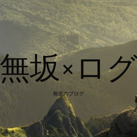
無坂×ロ
無坂のブログ