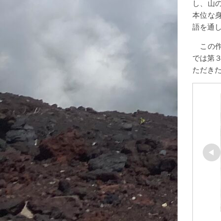
し、山
本位な
語を通
この作
では第
ただき