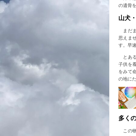
の遺骨
山犬
まだま
思えま
す。早
とある
子供を
をみて
の地に
多く
この物