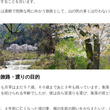
をすることを言います。
は過酷で危険な死に向かう旅路として、山の民の多くは行わない
の旅路・渡りの目的
も月草はまだ５７歳。６０歳まであと３年も残っています。集落
りを続けられる年齢でしたが、彼は自ら逆渡りを選び、集落の皆と
。
、４年前に亡くなった彼の妻、榧の生前の願いをかなえたいと、