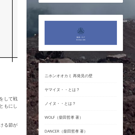
ニホンオオカミ 再発見の壁
ヤマイヌ・・とは？
をして戦
ノイヌ・・とは？
ともにし
WOLF（柴田哲孝 著）
ける節が
DANCER（柴田哲孝 著）
。