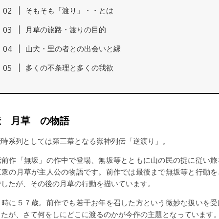
そもそも「渡り」・・とは
月草の旅路・渡りの目的
山犬・里の者との出会いと縁
多くの不条理と多くの我欲
伝 月草 の物語
時系列としては第三幕となる嶽神列伝「逆渡り」。
前作「無坂」の作中で登場、無坂等とともに山の民の掟に従い旅
三衆の月草が主人公の物語です。前作では最後まで無坂等と行動を
でしたが、その後の月草の行動を描いています。
時に５７歳。前作でも若干お年を召した方という微妙な扱いを受
したが、さて何をしにどこに渡るのかが今作の主題となっています